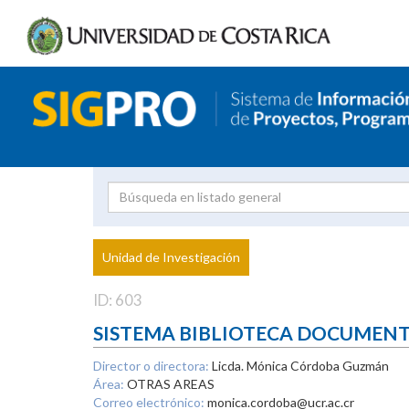
Investigador
Uni
Proyecto
Unidad de Investigación
inves
ID: 603
SISTEMA BIBLIOTECA DOCUMEN
Director o directora:
Licda. Mónica Córdoba Guzmán
Área:
OTRAS AREAS
Correo electrónico:
monica.cordoba@ucr.ac.cr