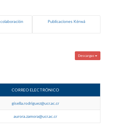
 colaboración
Publicaciones Kérwá
Descargas
CORREO ELECTRÓNICO
gisella.rodriguez@ucr.ac.cr
aurora.zamora@ucr.ac.cr