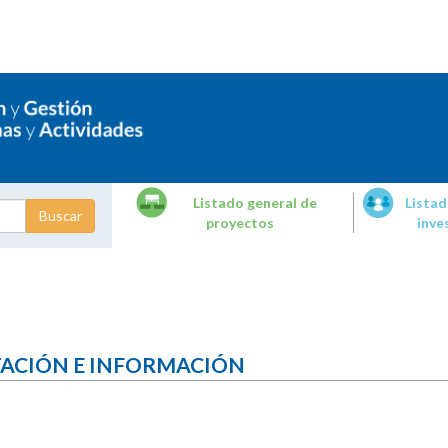
Listado general de
Listad
proyectos
inve
dades de
tigación
TACIÓN E INFORMACIÓN