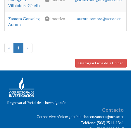
Villalobos, Gisella
Zamora Gonzalez,
Inactivo
aurora.zamora@ucr.ac.cr
Aurora
«
1
»
Descargar Ficha de la Unidad
Regresar al Portal de la Investigación
Contacto
Correo electrónico: gabriela.chaconzamora@ucr.ac.cr
Teléfono: (506) 2511-1341
Fax: (506) 2224-9367