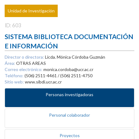
Unidad de Investigación
ID: 603
SISTEMA BIBLIOTECA DOCUMENTACIÓN
E INFORMACIÓN
Director o directora:
Licda. Mónica Córdoba Guzmán
Área:
OTRAS AREAS
Correo electrónico:
monica.cordoba@ucr.ac.cr
Teléfono:
(506) 2511-4461 / (506) 2511-4750
Sitio web:
www.sibdi.ucr.ac.cr
Personas investigadoras
Personal colaborador
Proyectos