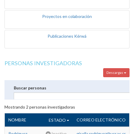
Proyectos en colaboración
Publicaciones Kérwá
PERSONAS INVESTIGADORAS
Descargas
Buscar personas
Mostrando
2
personas investigadoras
NOMBRE
CORREO ELECTRÓNICO
ESTADO
Rodriguez
Inactivo
gisella.rodriguez@ucr.ac.cr