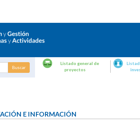
Listado general de
Listad
proyectos
inve
dades de
tigación
TACIÓN E INFORMACIÓN