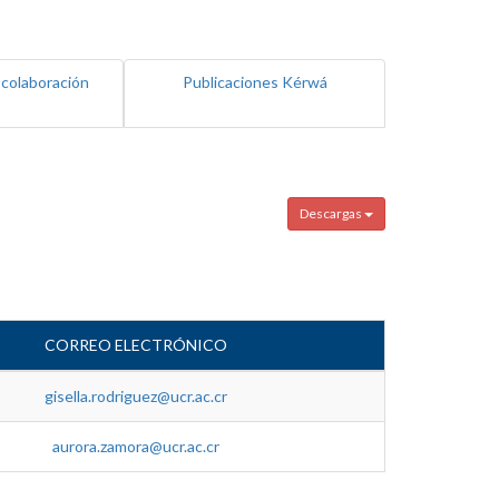
 colaboración
Publicaciones Kérwá
Descargas
CORREO ELECTRÓNICO
gisella.rodriguez@ucr.ac.cr
aurora.zamora@ucr.ac.cr