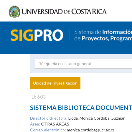
Investigador
Uni
Proyecto
Unidad de Investigación
inves
ID: 603
SISTEMA BIBLIOTECA DOCUMEN
Director o directora:
Licda. Mónica Córdoba Guzmán
Área:
OTRAS AREAS
Correo electrónico:
monica.cordoba@ucr.ac.cr