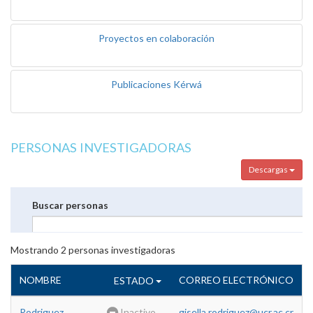
Proyectos en colaboración
Publicaciones Kérwá
PERSONAS INVESTIGADORAS
Descargas
Buscar personas
Mostrando
2
personas investigadoras
NOMBRE
CORREO ELECTRÓNICO
ESTADO
Rodriguez
Inactivo
gisella.rodriguez@ucr.ac.cr