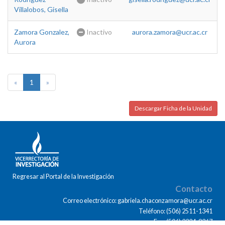
Villalobos, Gisella
Zamora Gonzalez,
Inactivo
aurora.zamora@ucr.ac.cr
Aurora
«
1
»
Descargar Ficha de la Unidad
Regresar al Portal de la Investigación
Contacto
Correo electrónico: gabriela.chaconzamora@ucr.ac.cr
Teléfono: (506) 2511-1341
Fax: (506) 2224-9367