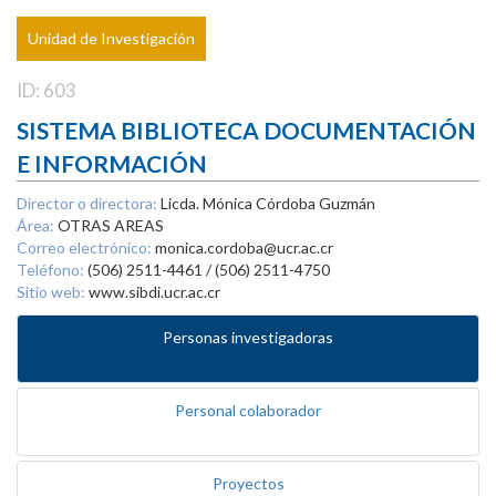
Unidad de Investigación
ID: 603
SISTEMA BIBLIOTECA DOCUMENTACIÓN
E INFORMACIÓN
Director o directora:
Licda. Mónica Córdoba Guzmán
Área:
OTRAS AREAS
Correo electrónico:
monica.cordoba@ucr.ac.cr
Teléfono:
(506) 2511-4461 / (506) 2511-4750
Sitio web:
www.sibdi.ucr.ac.cr
Personas investigadoras
Personal colaborador
Proyectos