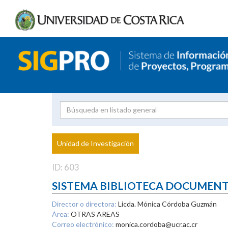
Investigador
Uni
Proyecto
Unidad de Investigación
inves
ID: 603
SISTEMA BIBLIOTECA DOCUMEN
Director o directora:
Licda. Mónica Córdoba Guzmán
Área:
OTRAS AREAS
Correo electrónico:
monica.cordoba@ucr.ac.cr