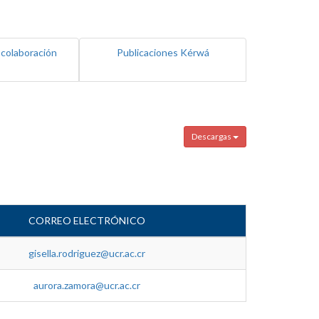
 colaboración
Publicaciones Kérwá
Descargas
CORREO ELECTRÓNICO
gisella.rodriguez@ucr.ac.cr
aurora.zamora@ucr.ac.cr