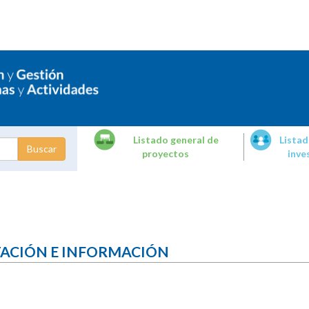
Listado general de
Listad
proyectos
inve
dades de
tigación
TACIÓN E INFORMACIÓN