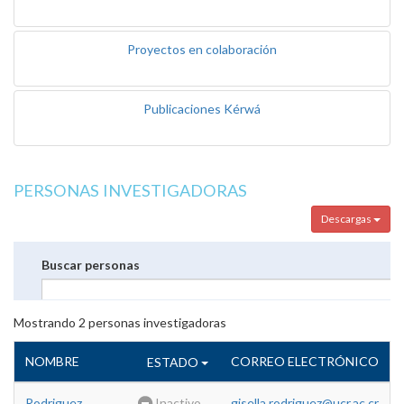
Proyectos en colaboración
Publicaciones Kérwá
PERSONAS INVESTIGADORAS
Descargas
Buscar personas
Mostrando
2
personas investigadoras
NOMBRE
CORREO ELECTRÓNICO
ESTADO
Rodriguez
Inactivo
gisella.rodriguez@ucr.ac.cr