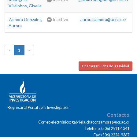
Villalobos, Gisella
Zamora Gonzalez,
Inactivo
aurora.zamora@ucr.ac.cr
Aurora
«
1
»
Descargar Ficha de la Unidad
Regresar al Portal de la Investigación
Contacto
Correo electrónico: gabriela.chaconzamora@ucr.ac.cr
Teléfono: (506) 2511-1341
Fax: (506) 2224-9367