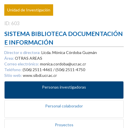
Unidad de Investigación
ID: 603
SISTEMA BIBLIOTECA DOCUMENTACIÓN
E INFORMACIÓN
Director o directora:
Licda. Mónica Córdoba Guzmán
Área:
OTRAS AREAS
Correo electrónico:
monica.cordoba@ucr.ac.cr
Teléfono:
(506) 2511-4461 / (506) 2511-4750
Sitio web:
www.sibdi.ucr.ac.cr
Personas investigadoras
Personal colaborador
Proyectos