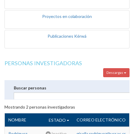
Proyectos en colaboración
Publicaciones Kérwá
PERSONAS INVESTIGADORAS
Descargas
Buscar personas
Mostrando
2
personas investigadoras
NOMBRE
CORREO ELECTRÓNICO
ESTADO
Rodriguez
Inactivo
gisella.rodriguez@ucr.ac.cr