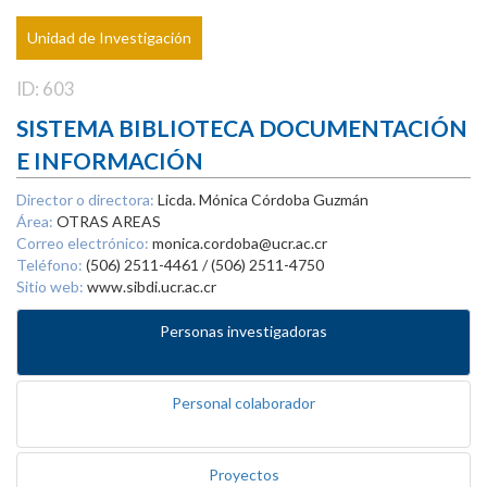
Unidad de Investigación
ID: 603
SISTEMA BIBLIOTECA DOCUMENTACIÓN
E INFORMACIÓN
Director o directora:
Licda. Mónica Córdoba Guzmán
Área:
OTRAS AREAS
Correo electrónico:
monica.cordoba@ucr.ac.cr
Teléfono:
(506) 2511-4461 / (506) 2511-4750
Sitio web:
www.sibdi.ucr.ac.cr
Personas investigadoras
Personal colaborador
Proyectos