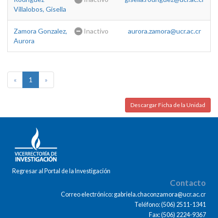
Villalobos, Gisella
Zamora Gonzalez,
Inactivo
aurora.zamora@ucr.ac.cr
Aurora
«
1
»
Descargar Ficha de la Unidad
Regresar al Portal de la Investigación
Contacto
Correo electrónico: gabriela.chaconzamora@ucr.ac.cr
Teléfono: (506) 2511-1341
Fax: (506) 2224-9367