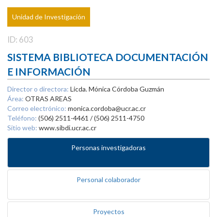
Unidad de Investigación
ID: 603
SISTEMA BIBLIOTECA DOCUMENTACIÓN
E INFORMACIÓN
Director o directora:
Licda. Mónica Córdoba Guzmán
Área:
OTRAS AREAS
Correo electrónico:
monica.cordoba@ucr.ac.cr
Teléfono:
(506) 2511-4461 / (506) 2511-4750
Sitio web:
www.sibdi.ucr.ac.cr
Personas investigadoras
Personal colaborador
Proyectos