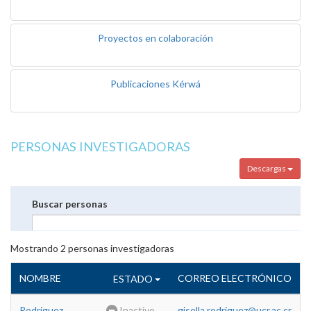
Proyectos en colaboración
Publicaciones Kérwá
PERSONAS INVESTIGADORAS
Descargas
Buscar personas
Mostrando
2
personas investigadoras
NOMBRE
CORREO ELECTRÓNICO
ESTADO
Rodriguez
Inactivo
gisella.rodriguez@ucr.ac.cr