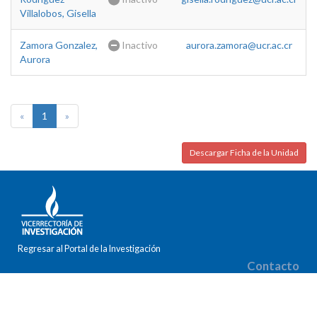
Villalobos, Gisella
Zamora Gonzalez,
Inactivo
aurora.zamora@ucr.ac.cr
Aurora
«
1
»
Descargar Ficha de la Unidad
Regresar al Portal de la Investigación
Contacto
Correo electrónico: gabriela.chaconzamora@ucr.ac.cr
Teléfono: (506) 2511-1341
Fax: (506) 2224-9367