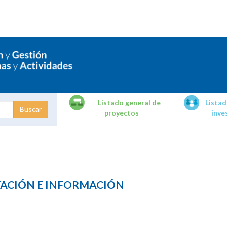
Listado general de
Listad
proyectos
inve
dades de
tigación
TACIÓN E INFORMACIÓN