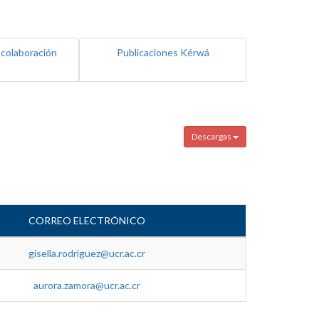
 colaboración
Publicaciones Kérwá
Descargas
CORREO ELECTRÓNICO
gisella.rodriguez@ucr.ac.cr
aurora.zamora@ucr.ac.cr