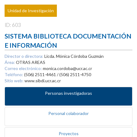
Unidad de Investigación
ID: 603
SISTEMA BIBLIOTECA DOCUMENTACIÓN
E INFORMACIÓN
Director o directora:
Licda. Mónica Córdoba Guzmán
Área:
OTRAS AREAS
Correo electrónico:
monica.cordoba@ucr.ac.cr
Teléfono:
(506) 2511-4461 / (506) 2511-4750
Sitio web:
www.sibdi.ucr.ac.cr
Personas investigadoras
Personal colaborador
Proyectos