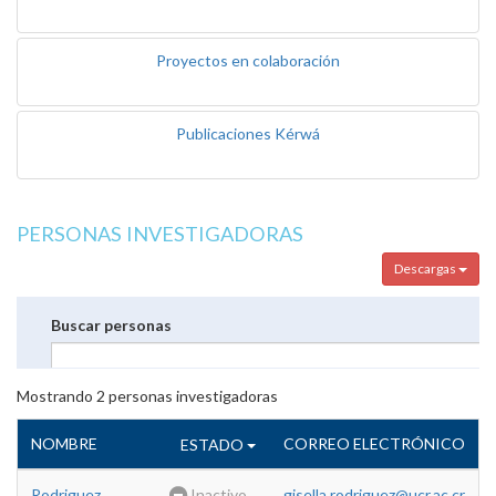
Proyectos en colaboración
Publicaciones Kérwá
PERSONAS INVESTIGADORAS
Descargas
Buscar personas
Mostrando
2
personas investigadoras
NOMBRE
CORREO ELECTRÓNICO
ESTADO
Rodriguez
Inactivo
gisella.rodriguez@ucr.ac.cr