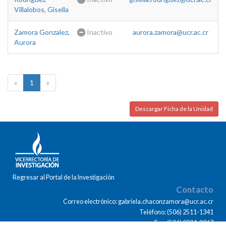
Villalobos, Gisella
Zamora Gonzalez,
Inactivo
aurora.zamora@ucr.ac.cr
Aurora
«
1
»
Descargar Ficha de la Unidad
Regresar al Portal de la Investigación
Contacto
Correo electrónico: gabriela.chaconzamora@ucr.ac.cr
Teléfono: (506) 2511-1341
Fax: (506) 2224-9367