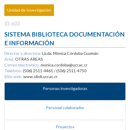
Unidad de Investigación
ID: 603
SISTEMA BIBLIOTECA DOCUMENTACIÓN
E INFORMACIÓN
Director o directora:
Licda. Mónica Córdoba Guzmán
Área:
OTRAS AREAS
Correo electrónico:
monica.cordoba@ucr.ac.cr
Teléfono:
(506) 2511-4461 / (506) 2511-4750
Sitio web:
www.sibdi.ucr.ac.cr
Personas investigadoras
Personal colaborador
Proyectos