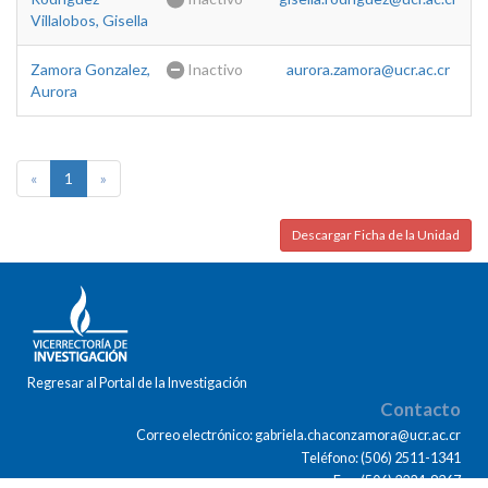
Villalobos, Gisella
Zamora Gonzalez,
Inactivo
aurora.zamora@ucr.ac.cr
Aurora
«
1
»
Descargar Ficha de la Unidad
Regresar al Portal de la Investigación
Contacto
Correo electrónico: gabriela.chaconzamora@ucr.ac.cr
Teléfono: (506) 2511-1341
Fax: (506) 2224-9367