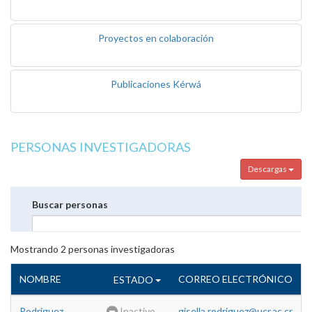
Proyectos en colaboración
Publicaciones Kérwá
PERSONAS INVESTIGADORAS
Descargas
Buscar personas
Mostrando
2
personas investigadoras
NOMBRE
CORREO ELECTRÓNICO
ESTADO
Rodriguez
Inactivo
gisella.rodriguez@ucr.ac.cr