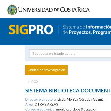
Investigador
Uni
Proyecto
Unidad de Investigación
inves
ID: 603
SISTEMA BIBLIOTECA DOCUMEN
Director o directora:
Licda. Mónica Córdoba Guzmán
Área:
OTRAS AREAS
Correo electrónico:
monica.cordoba@ucr.ac.cr