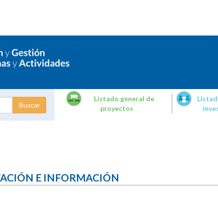
Listado general de
Listad
proyectos
inve
dades de
tigación
TACIÓN E INFORMACIÓN