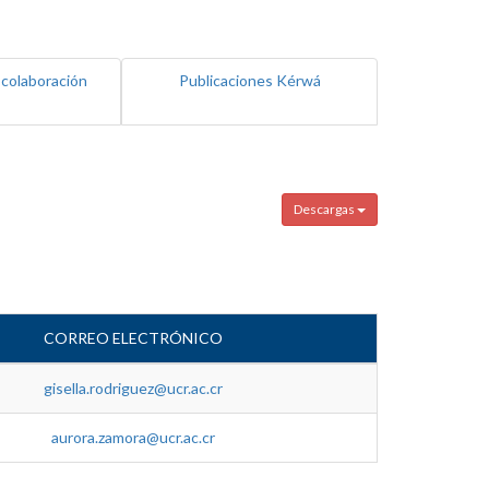
 colaboración
Publicaciones Kérwá
Descargas
CORREO ELECTRÓNICO
gisella.rodriguez@ucr.ac.cr
aurora.zamora@ucr.ac.cr