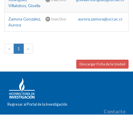
Villalobos, Gisella
Zamora Gonzalez,
Inactivo
aurora.zamora@ucr.ac.cr
Aurora
«
1
»
Descargar Ficha de la Unidad
Regresar al Portal de la Investigación
Contacto
Correo electrónico: gabriela.chaconzamora@ucr.ac.cr
Teléfono: (506) 2511-1341
Fax: (506) 2224-9367