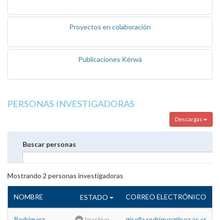
Proyectos en colaboración
Publicaciones Kérwá
PERSONAS INVESTIGADORAS
Descargas
Buscar personas
Mostrando
2
personas investigadoras
NOMBRE
CORREO ELECTRÓNICO
ESTADO
Rodriguez
Inactivo
gisella.rodriguez@ucr.ac.cr