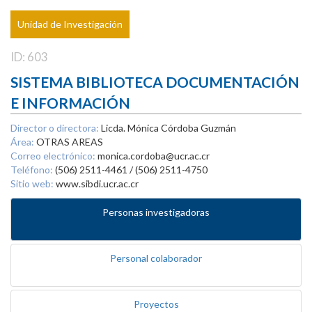
Unidad de Investigación
ID: 603
SISTEMA BIBLIOTECA DOCUMENTACIÓN
E INFORMACIÓN
Director o directora:
Licda. Mónica Córdoba Guzmán
Área:
OTRAS AREAS
Correo electrónico:
monica.cordoba@ucr.ac.cr
Teléfono:
(506) 2511-4461 / (506) 2511-4750
Sitio web:
www.sibdi.ucr.ac.cr
Personas investigadoras
Personal colaborador
Proyectos