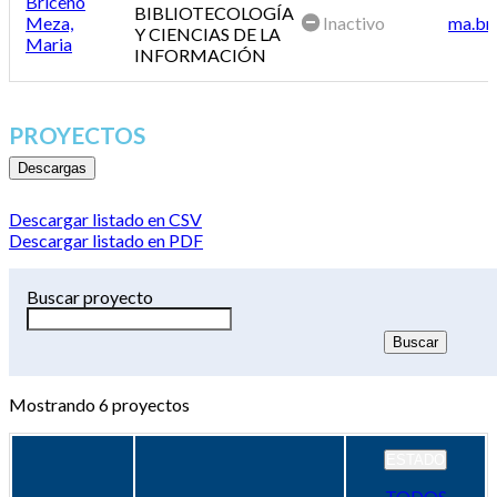
Briceño
BIBLIOTECOLOGÍA
Meza,
Inactivo
ma.br
Y CIENCIAS DE LA
Maria
INFORMACIÓN
PROYECTOS
Descargas
Descargar listado en CSV
Descargar listado en PDF
Buscar proyecto
Mostrando
6
proyectos
ESTADO
TODOS