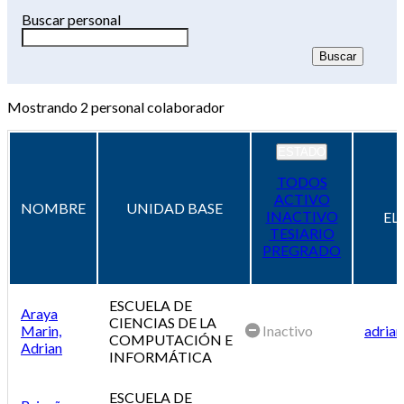
Buscar personal
Mostrando
2
personal colaborador
ESTADO
TODOS
ACTIVO
NOMBRE
UNIDAD BASE
INACTIVO
EL
TESIARIO
PREGRADO
ESCUELA DE
Araya
CIENCIAS DE LA
Marin,
Inactivo
adrian
COMPUTACIÓN E
Adrian
INFORMÁTICA
ESCUELA DE