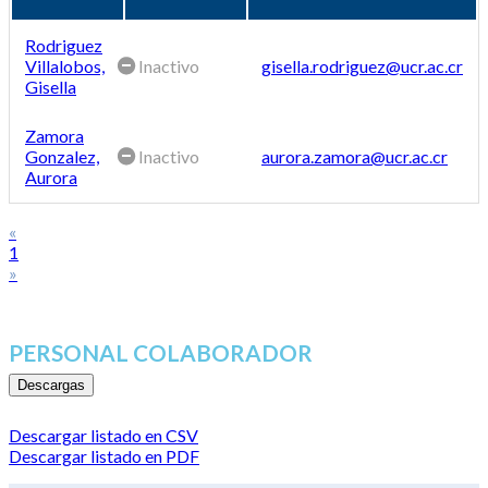
Rodriguez
Villalobos,
Inactivo
gisella.rodriguez@ucr.ac.cr
Gisella
Zamora
Gonzalez,
Inactivo
aurora.zamora@ucr.ac.cr
Aurora
«
1
»
PERSONAL COLABORADOR
Descargas
Descargar listado en CSV
Descargar listado en PDF