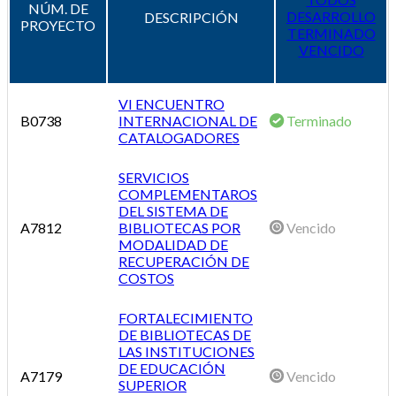
NÚM. DE
DESARROLLO
DESCRIPCIÓN
PROYECTO
TERMINADO
VENCIDO
VI ENCUENTRO
B0738
INTERNACIONAL DE
Terminado
CATALOGADORES
SERVICIOS
COMPLEMENTAROS
DEL SISTEMA DE
A7812
BIBLIOTECAS POR
Vencido
MODALIDAD DE
RECUPERACIÓN DE
COSTOS
FORTALECIMIENTO
DE BIBLIOTECAS DE
LAS INSTITUCIONES
DE EDUCACIÓN
A7179
Vencido
SUPERIOR