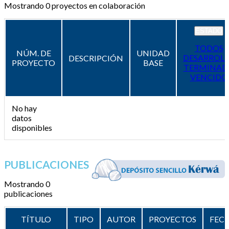
Mostrando
0
proyectos en colaboración
ESTADO
TODOS
NÚM. DE
UNIDAD
DESARROL
DESCRIPCIÓN
PROYECTO
BASE
TERMINAD
VENCIDO
No hay
datos
disponibles
PUBLICACIONES
Mostrando 0
publicaciones
TÍTULO
TIPO
AUTOR
PROYECTOS
FEC