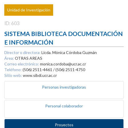
Unidad de Investigación
ID: 603
SISTEMA BIBLIOTECA DOCUMENTACIÓN
E INFORMACIÓN
Director o directora:
Licda. Mónica Córdoba Guzmán
Área:
OTRAS AREAS
Correo electrónico:
monica.cordoba@ucr.ac.cr
Teléfono:
(506) 2511-4461 / (506) 2511-4750
Sitio web:
www.sibdi.ucr.ac.cr
Personas investigadoras
Personal colaborador
Proyectos