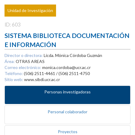
Unidad de Investigación
ID: 603
SISTEMA BIBLIOTECA DOCUMENTACIÓN
E INFORMACIÓN
Director o directora:
Licda. Mónica Córdoba Guzmán
Área:
OTRAS AREAS
Correo electrónico:
monica.cordoba@ucr.ac.cr
Teléfono:
(506) 2511-4461 / (506) 2511-4750
Sitio web:
www.sibdi.ucr.ac.cr
Personas investigadoras
Personal colaborador
Proyectos