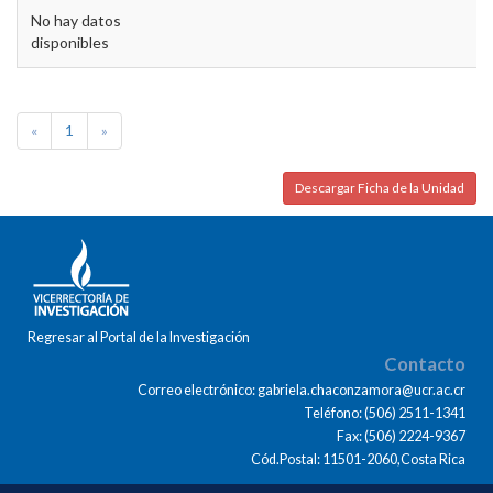
No hay datos
disponibles
«
1
»
Descargar Ficha de la Unidad
Regresar al Portal de la Investigación
Contacto
Correo electrónico: gabriela.chaconzamora@ucr.ac.cr
Teléfono: (506) 2511-1341
Fax: (506) 2224-9367
Cód.Postal: 11501-2060,Costa Rica