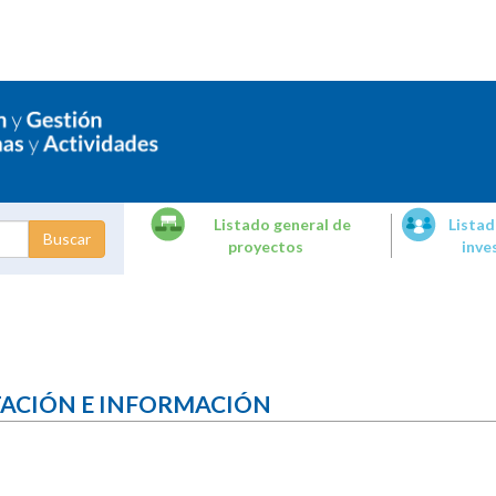
Listado general de
Listad
proyectos
inve
dades de
tigación
TACIÓN E INFORMACIÓN