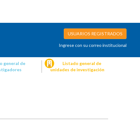
USUARIOS REGISTRADOS
Ingrese con su correo institucional
o general de
Listado general de
stigadores
unidades de investigación