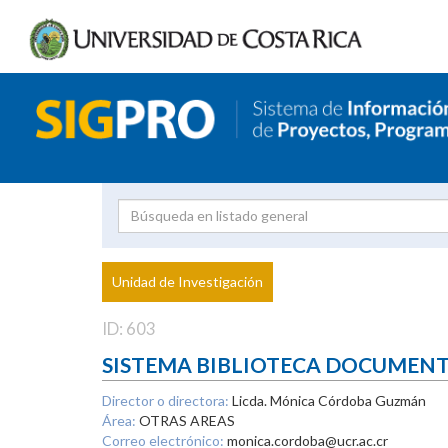
Investigador
Uni
Proyecto
Unidad de Investigación
inves
ID: 603
SISTEMA BIBLIOTECA DOCUMEN
Director o directora:
Licda. Mónica Córdoba Guzmán
Área:
OTRAS AREAS
Correo electrónico:
monica.cordoba@ucr.ac.cr