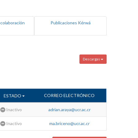
 colaboración
Publicaciones Kérwá
Descargas
CORREO ELECTRÓNICO
ESTADO
Inactivo
adrian.araya@ucr.ac.cr
Inactivo
ma.briceno@ucr.ac.cr