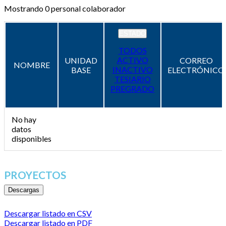
Mostrando
0
personal colaborador
ESTADO
TODOS
ACTIVO
UNIDAD
CORREO
NOMBRE
INACTIVO
BASE
ELECTRÓNICO
TESIARIO
PREGRADO
No hay
datos
disponibles
PROYECTOS
Descargas
Descargar listado en CSV
Descargar listado en PDF