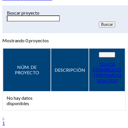
Buscar proyecto
Mostrando
0
proyectos
ESTADO
TODOS
NÚM. DE
DESARROLLO
DESCRIPCIÓN
PROYECTO
TERMINADO
VENCIDO
No hay datos
disponibles
«
1