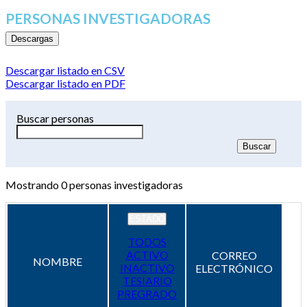
PERSONAS INVESTIGADORAS
Descargas
Descargar listado en CSV
Descargar listado en PDF
Buscar personas
Mostrando
0
personas investigadoras
ESTADO
TODOS
ACTIVO
CORREO
NOMBRE
INACTIVO
ELECTRÓNICO
TESIARIO
PREGRADO