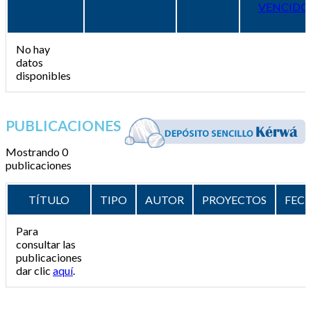
VENCIDO
No hay
datos
disponibles
PUBLICACIONES
Mostrando 0
publicaciones
TÍTULO
TIPO
AUTOR
PROYECTOS
FEC
Para
consultar las
publicaciones
dar clic
aquí
.