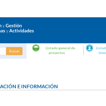
Listado general de
Listad
proyectos
inve
dades de
tigación
TACIÓN E INFORMACIÓN