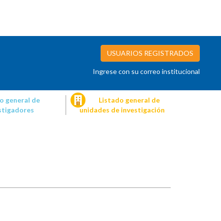
USUARIOS REGISTRADOS
Ingrese con su correo institucional
o general de
Listado general de
stigadores
unidades de investigación