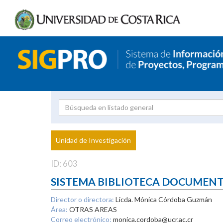
Investigador
Uni
Proyecto
Unidad de Investigación
inves
ID: 603
SISTEMA BIBLIOTECA DOCUMEN
Director o directora:
Licda. Mónica Córdoba Guzmán
Área:
OTRAS AREAS
Correo electrónico:
monica.cordoba@ucr.ac.cr