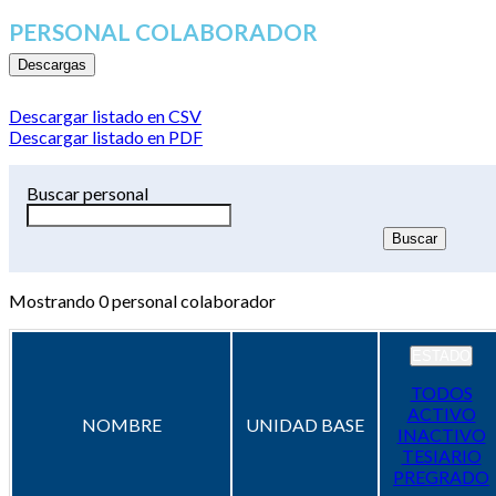
PERSONAL COLABORADOR
Descargas
Descargar listado en CSV
Descargar listado en PDF
Buscar personal
Mostrando
0
personal colaborador
ESTADO
TODOS
ACTIVO
NOMBRE
UNIDAD BASE
INACTIVO
TESIARIO
PREGRADO