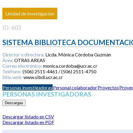
Unidad de Investigación
ID: 603
SISTEMA BIBLIOTECA DOCUMENTACI
Director o directora:
Licda. Mónica Córdoba Guzmán
Área:
OTRAS AREAS
Correo electrónico:
monica.cordoba@ucr.ac.cr
Teléfono:
(506) 2511-4461 / (506) 2511-4750
Sitio web:
www.sibdi.ucr.ac.cr
Personas investigadoras
Personal colaborador
Proyectos
Proyec
PERSONAS INVESTIGADORAS
Descargas
Descargar listado en CSV
Descargar listado en PDF