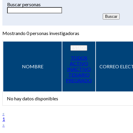
Buscar personas
Mostrando
0
personas investigadoras
ESTADO
TODOS
ACTIVO
NOMBRE
CORREO ELEC
INACTIVO
TESIARIO
PREGRADO
No hay datos disponibles
«
1
»