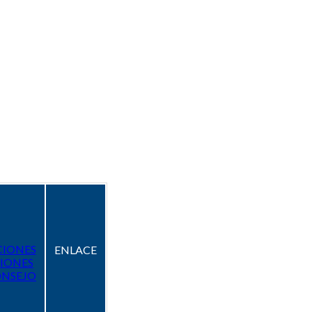
CIONES
ENLACE
IONES
ONSEJO