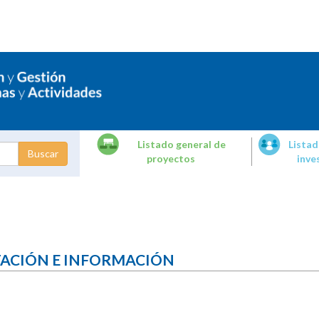
Listado general de
Listad
proyectos
inve
dades de
tigación
TACIÓN E INFORMACIÓN