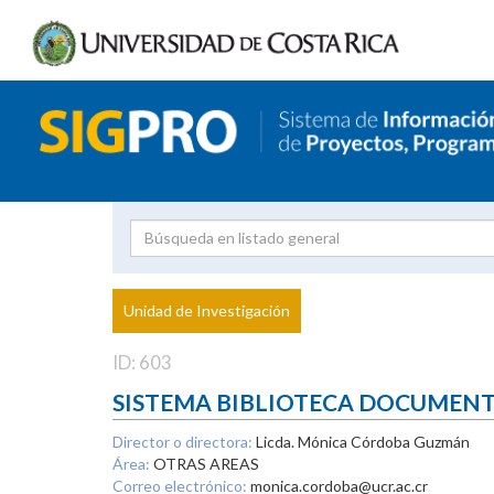
Investigador
Uni
Proyecto
Unidad de Investigación
inves
ID: 603
SISTEMA BIBLIOTECA DOCUMEN
Director o directora:
Licda. Mónica Córdoba Guzmán
Área:
OTRAS AREAS
Correo electrónico:
monica.cordoba@ucr.ac.cr