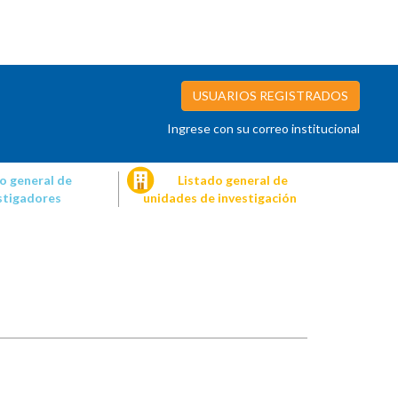
USUARIOS REGISTRADOS
Ingrese con su correo institucional
o general de
Listado general de
stigadores
unidades de investigación