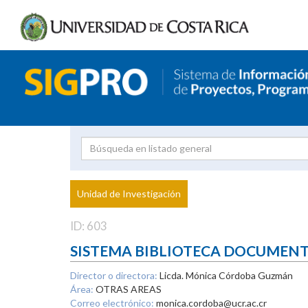
Investigador
Uni
Proyecto
Unidad de Investigación
inves
ID: 603
SISTEMA BIBLIOTECA DOCUMEN
Director o directora:
Licda. Mónica Córdoba Guzmán
Área:
OTRAS AREAS
Correo electrónico:
monica.cordoba@ucr.ac.cr