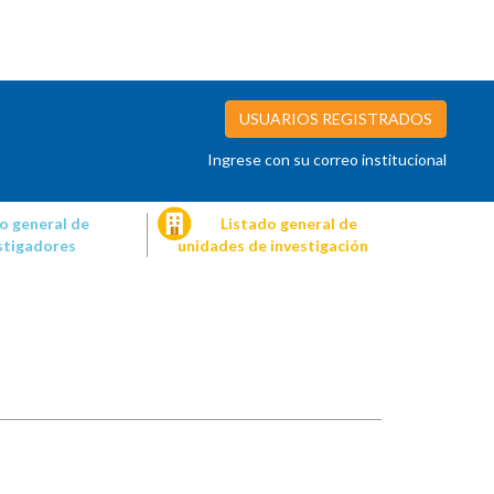
USUARIOS REGISTRADOS
Ingrese con su correo institucional
o general de
Listado general de
stigadores
unidades de investigación