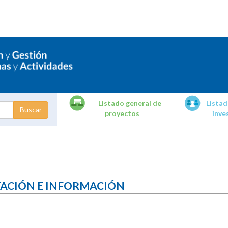
Listado general de
Listad
proyectos
inve
dades de
tigación
TACIÓN E INFORMACIÓN