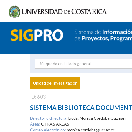
Investigador
Uni
Proyecto
Unidad de Investigación
inves
ID: 603
SISTEMA BIBLIOTECA DOCUMEN
Director o directora:
Licda. Mónica Córdoba Guzmán
Área:
OTRAS AREAS
Correo electrónico:
monica.cordoba@ucr.ac.cr