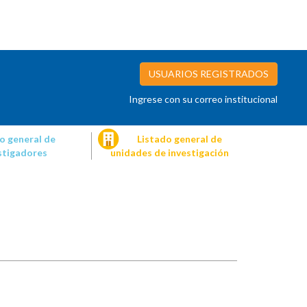
USUARIOS REGISTRADOS
Ingrese con su correo institucional
o general de
Listado general de
stigadores
unidades de investigación