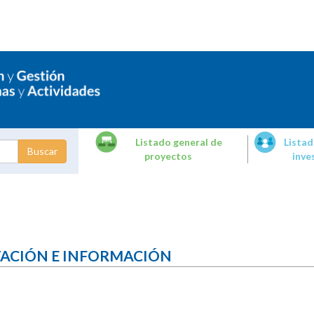
Listado general de
Listad
proyectos
inve
dades de
tigación
TACIÓN E INFORMACIÓN