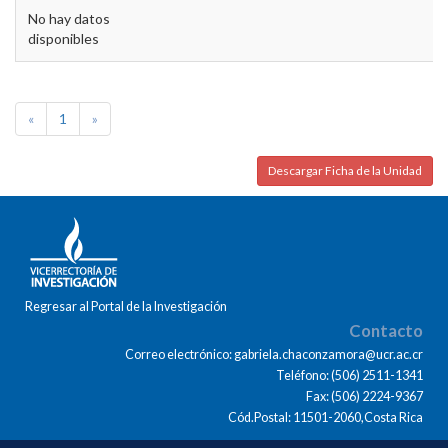
No hay datos
disponibles
«
1
»
Descargar Ficha de la Unidad
Regresar al Portal de la Investigación
Contacto
Correo electrónico: gabriela.chaconzamora@ucr.ac.cr
Teléfono: (506) 2511-1341
Fax: (506) 2224-9367
Cód.Postal: 11501-2060,Costa Rica