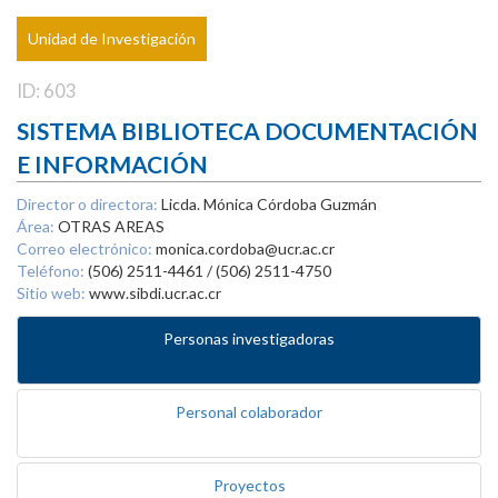
Unidad de Investigación
ID: 603
SISTEMA BIBLIOTECA DOCUMENTACIÓN
E INFORMACIÓN
Director o directora:
Licda. Mónica Córdoba Guzmán
Área:
OTRAS AREAS
Correo electrónico:
monica.cordoba@ucr.ac.cr
Teléfono:
(506) 2511-4461 / (506) 2511-4750
Sitio web:
www.sibdi.ucr.ac.cr
Personas investigadoras
Personal colaborador
Proyectos