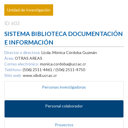
Unidad de Investigación
ID: 603
SISTEMA BIBLIOTECA DOCUMENTACIÓN
E INFORMACIÓN
Director o directora:
Licda. Mónica Córdoba Guzmán
Área:
OTRAS AREAS
Correo electrónico:
monica.cordoba@ucr.ac.cr
Teléfono:
(506) 2511-4461 / (506) 2511-4750
Sitio web:
www.sibdi.ucr.ac.cr
Personas investigadoras
Personal colaborador
Proyectos