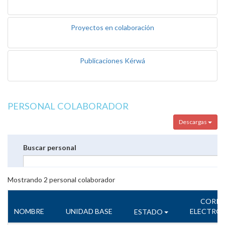
Proyectos en colaboración
Publicaciones Kérwá
PERSONAL COLABORADOR
Descargas
Buscar personal
Mostrando
2
personal colaborador
CORR
NOMBRE
UNIDAD BASE
ELECTRÓ
ESTADO