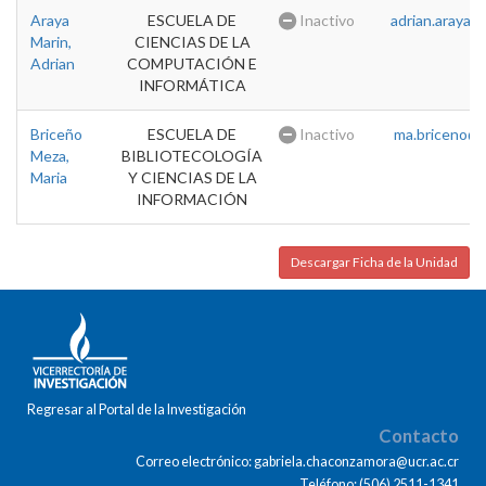
Araya
ESCUELA DE
Inactivo
adrian.araya@u
Marin,
CIENCIAS DE LA
Adrian
COMPUTACIÓN E
INFORMÁTICA
Briceño
ESCUELA DE
Inactivo
ma.briceno@u
Meza,
BIBLIOTECOLOGÍA
Maria
Y CIENCIAS DE LA
INFORMACIÓN
Descargar Ficha de la Unidad
Regresar al Portal de la Investigación
Contacto
Correo electrónico: gabriela.chaconzamora@ucr.ac.cr
Teléfono: (506) 2511-1341