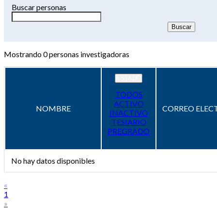
Buscar personas
Mostrando
0
personas investigadoras
ESTADO
TODOS
ACTIVO
NOMBRE
CORREO ELEC
INACTIVO
TESIARIO
PREGRADO
No hay datos disponibles
«
1
»