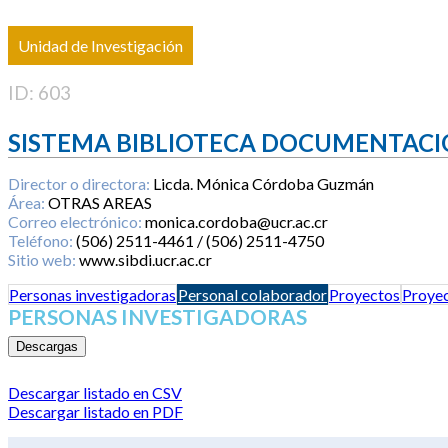
Unidad de Investigación
ID: 603
SISTEMA BIBLIOTECA DOCUMENTACI
Director o directora:
Licda. Mónica Córdoba Guzmán
Área:
OTRAS AREAS
Correo electrónico:
monica.cordoba@ucr.ac.cr
Teléfono:
(506) 2511-4461 / (506) 2511-4750
Sitio web:
www.sibdi.ucr.ac.cr
Personas investigadoras
Personal colaborador
Proyectos
Proyec
PERSONAS INVESTIGADORAS
Descargas
Descargar listado en CSV
Descargar listado en PDF