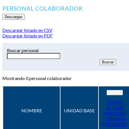
PERSONAL COLABORADOR
Descargas
Descargar listado en CSV
Descargar listado en PDF
Buscar personal
Mostrando
0
personal colaborador
ESTADO
TODOS
ACTIVO
NOMBRE
UNIDAD BASE
INACTIVO
TESIARIO
PREGRADO