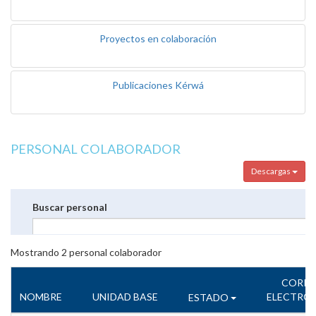
Proyectos en colaboración
Publicaciones Kérwá
PERSONAL COLABORADOR
Descargas
Buscar personal
Mostrando
2
personal colaborador
CORR
NOMBRE
UNIDAD BASE
ELECTRÓ
ESTADO