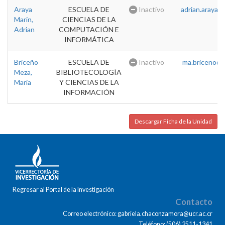
Araya
ESCUELA DE
Inactivo
adrian.araya@u
Marin,
CIENCIAS DE LA
Adrian
COMPUTACIÓN E
INFORMÁTICA
Briceño
ESCUELA DE
Inactivo
ma.briceno@u
Meza,
BIBLIOTECOLOGÍA
Maria
Y CIENCIAS DE LA
INFORMACIÓN
Descargar Ficha de la Unidad
Regresar al Portal de la Investigación
Contacto
Correo electrónico: gabriela.chaconzamora@ucr.ac.cr
Teléfono: (506) 2511-1341