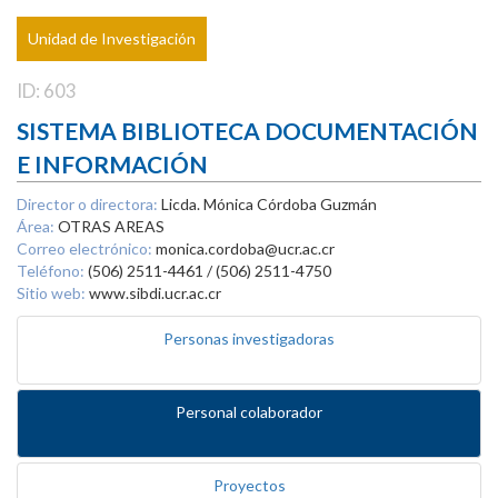
Unidad de Investigación
ID: 603
SISTEMA BIBLIOTECA DOCUMENTACIÓN
E INFORMACIÓN
Director o directora:
Licda. Mónica Córdoba Guzmán
Área:
OTRAS AREAS
Correo electrónico:
monica.cordoba@ucr.ac.cr
Teléfono:
(506) 2511-4461 / (506) 2511-4750
Sitio web:
www.sibdi.ucr.ac.cr
Personas investigadoras
Personal colaborador
Proyectos