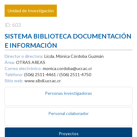
Unidad de Investigación
ID: 603
SISTEMA BIBLIOTECA DOCUMENTACIÓN
E INFORMACIÓN
Director o directora:
Licda. Mónica Córdoba Guzmán
Área:
OTRAS AREAS
Correo electrónico:
monica.cordoba@ucr.ac.cr
Teléfono:
(506) 2511-4461 / (506) 2511-4750
Sitio web:
www.sibdi.ucr.ac.cr
Personas investigadoras
Personal colaborador
Proyectos