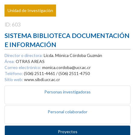
Unidad de Investigación
ID: 603
SISTEMA BIBLIOTECA DOCUMENTACIÓN
E INFORMACIÓN
Director o directora:
Licda. Mónica Córdoba Guzmán
Área:
OTRAS AREAS
Correo electrónico:
monica.cordoba@ucr.ac.cr
Teléfono:
(506) 2511-4461 / (506) 2511-4750
Sitio web:
www.sibdi.ucr.ac.cr
Personas investigadoras
Personal colaborador
Proyectos