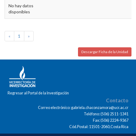
No hay datos
disponibles
«
1
»
Descargar Ficha de la Unidad
Regresar al Portal de la Investigación
Contacto
Correo electrónico: gabriela.chaconzamora@ucr.ac.cr
Teléfono: (506) 2511-1341
Fax: (506) 2224-9367
Cód.Postal: 11501-2060,Costa Rica