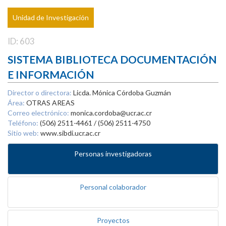
Unidad de Investigación
ID: 603
SISTEMA BIBLIOTECA DOCUMENTACIÓN
E INFORMACIÓN
Director o directora:
Licda. Mónica Córdoba Guzmán
Área:
OTRAS AREAS
Correo electrónico:
monica.cordoba@ucr.ac.cr
Teléfono:
(506) 2511-4461 / (506) 2511-4750
Sitio web:
www.sibdi.ucr.ac.cr
Personas investigadoras
Personal colaborador
Proyectos