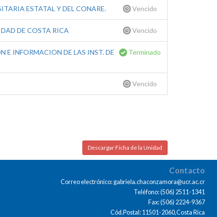
ITARIA ESTATAL Y DEL CONARE.
Vencido
IDAD DE COSTA RICA
Vencido
 E INFORMACION DE LAS INST. DE
Terminado
Vencido
Descargar Ficha de la Unidad
Contacto
Correo electrónico: gabriela.chaconzamora@ucr.ac.cr
Teléfono: (506) 2511-1341
Fax: (506) 2224-9367
Cód.Postal: 11501-2060,Costa Rica