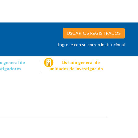
USUARIOS REGISTRADOS
Ingrese con su correo institucional
o general de
Listado general de
stigadores
unidades de investigación