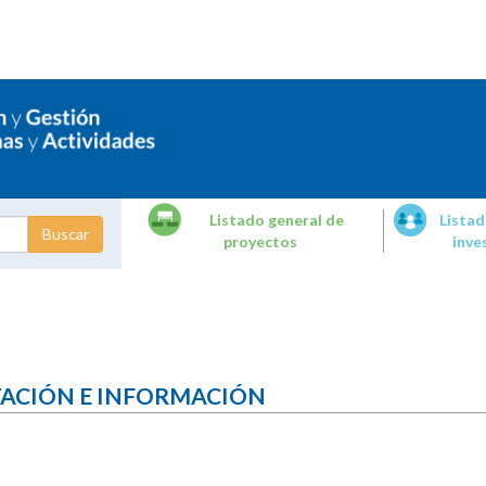
Listado general de
Listad
proyectos
inve
dades de
tigación
TACIÓN E INFORMACIÓN