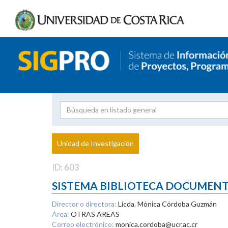
Investigador
Uni
Proyecto
Unidad de Investigación
inves
ID: 603
SISTEMA BIBLIOTECA DOCUMEN
Director o directora:
Licda. Mónica Córdoba Guzmán
Área:
OTRAS AREAS
Correo electrónico:
monica.cordoba@ucr.ac.cr