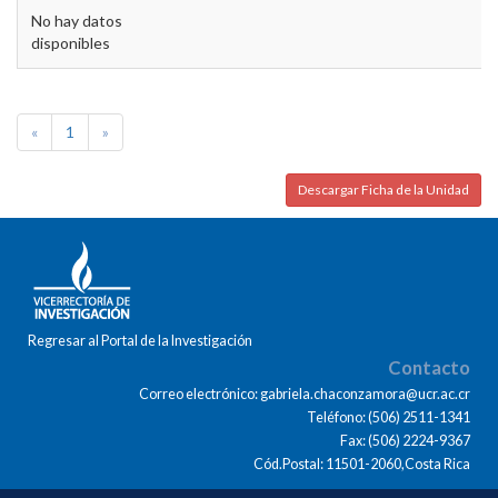
No hay datos
disponibles
«
1
»
Descargar Ficha de la Unidad
Regresar al Portal de la Investigación
Contacto
Correo electrónico: gabriela.chaconzamora@ucr.ac.cr
Teléfono: (506) 2511-1341
Fax: (506) 2224-9367
Cód.Postal: 11501-2060,Costa Rica