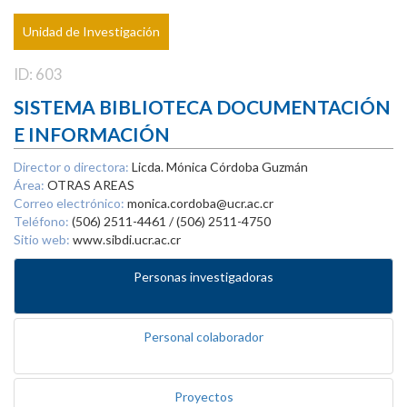
Unidad de Investigación
ID: 603
SISTEMA BIBLIOTECA DOCUMENTACIÓN
E INFORMACIÓN
Director o directora:
Licda. Mónica Córdoba Guzmán
Área:
OTRAS AREAS
Correo electrónico:
monica.cordoba@ucr.ac.cr
Teléfono:
(506) 2511-4461 / (506) 2511-4750
Sitio web:
www.sibdi.ucr.ac.cr
Personas investigadoras
Personal colaborador
Proyectos