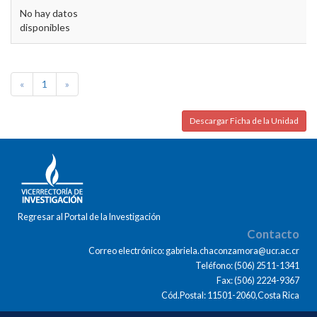
No hay datos
disponibles
«
1
»
Descargar Ficha de la Unidad
Regresar al Portal de la Investigación
Contacto
Correo electrónico: gabriela.chaconzamora@ucr.ac.cr
Teléfono: (506) 2511-1341
Fax: (506) 2224-9367
Cód.Postal: 11501-2060,Costa Rica