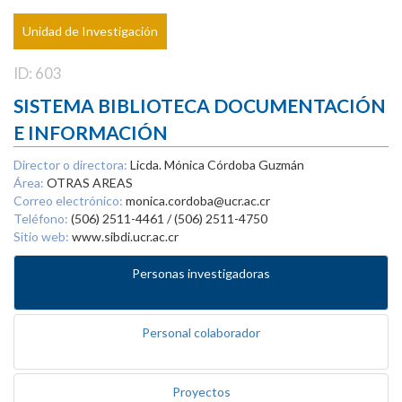
Unidad de Investigación
ID: 603
SISTEMA BIBLIOTECA DOCUMENTACIÓN
E INFORMACIÓN
Director o directora:
Licda. Mónica Córdoba Guzmán
Área:
OTRAS AREAS
Correo electrónico:
monica.cordoba@ucr.ac.cr
Teléfono:
(506) 2511-4461 / (506) 2511-4750
Sitio web:
www.sibdi.ucr.ac.cr
Personas investigadoras
Personal colaborador
Proyectos