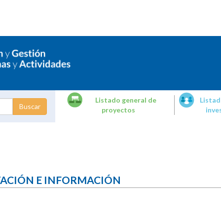
Listado general de
Listad
proyectos
inve
dades de
tigación
TACIÓN E INFORMACIÓN