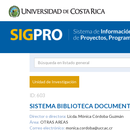
Investigador
Uni
Proyecto
Unidad de Investigación
inves
ID: 603
SISTEMA BIBLIOTECA DOCUMEN
Director o directora:
Licda. Mónica Córdoba Guzmán
Área:
OTRAS AREAS
Correo electrónico:
monica.cordoba@ucr.ac.cr