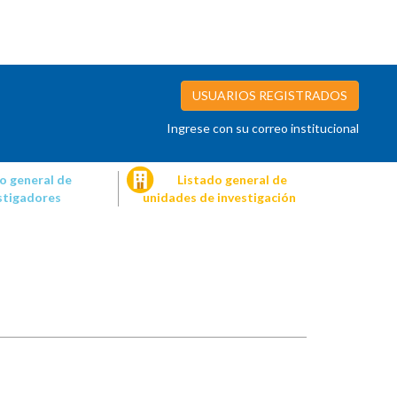
USUARIOS REGISTRADOS
Ingrese con su correo institucional
o general de
Listado general de
stigadores
unidades de investigación