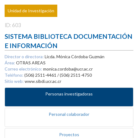
Unidad de Investigación
ID: 603
SISTEMA BIBLIOTECA DOCUMENTACIÓN
E INFORMACIÓN
Director o directora:
Licda. Mónica Córdoba Guzmán
Área:
OTRAS AREAS
Correo electrónico:
monica.cordoba@ucr.ac.cr
Teléfono:
(506) 2511-4461 / (506) 2511-4750
Sitio web:
www.sibdi.ucr.ac.cr
Personas investigadoras
Personal colaborador
Proyectos