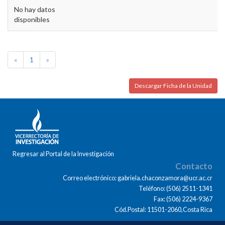
No hay datos
disponibles
«
1
»
Descargar Ficha de la Unidad
Regresar al Portal de la Investigación
Contacto
Correo electrónico: gabriela.chaconzamora@ucr.ac.cr
Teléfono: (506) 2511-1341
Fax: (506) 2224-9367
Cód.Postal: 11501-2060,Costa Rica