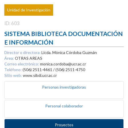
Unidad de Investigación
ID: 603
SISTEMA BIBLIOTECA DOCUMENTACIÓN
E INFORMACIÓN
Director o directora:
Licda. Mónica Córdoba Guzmán
Área:
OTRAS AREAS
Correo electrónico:
monica.cordoba@ucr.ac.cr
Teléfono:
(506) 2511-4461 / (506) 2511-4750
Sitio web:
www.sibdi.ucr.ac.cr
Personas investigadoras
Personal colaborador
Proyectos