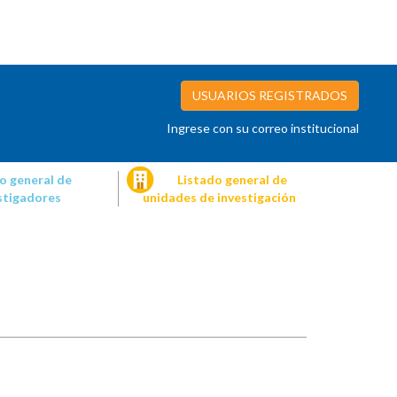
USUARIOS REGISTRADOS
Ingrese con su correo institucional
o general de
Listado general de
stigadores
unidades de investigación