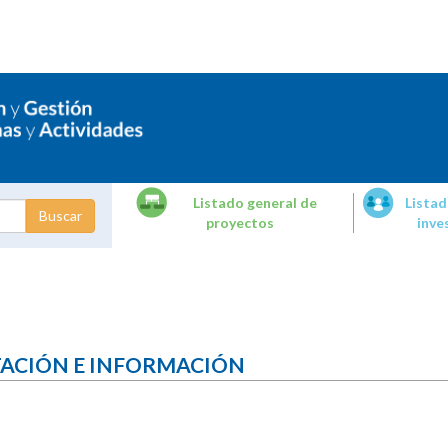
Listado general de
Listad
proyectos
inve
dades de
tigación
TACIÓN E INFORMACIÓN