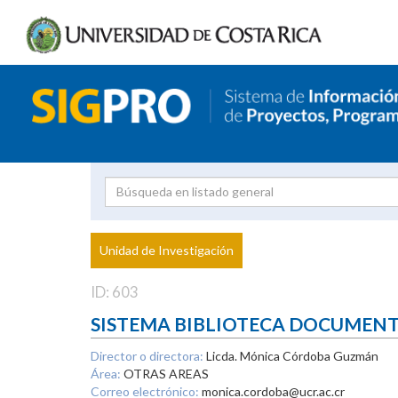
Investigador
Uni
Proyecto
Unidad de Investigación
inves
ID: 603
SISTEMA BIBLIOTECA DOCUMEN
Director o directora:
Licda. Mónica Córdoba Guzmán
Área:
OTRAS AREAS
Correo electrónico:
monica.cordoba@ucr.ac.cr