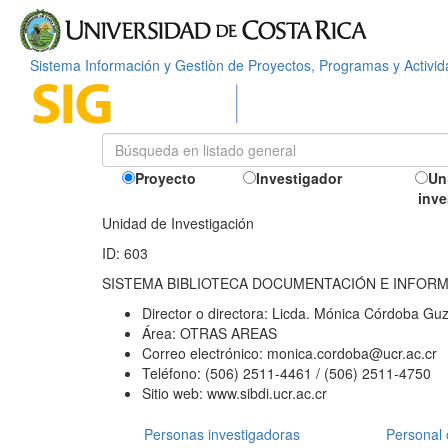
Sistema Información y Gestiòn de Proyectos, Programas y Activi
Proyecto
Investigador
Un
inve
Unidad de Investigación
ID: 603
SISTEMA BIBLIOTECA DOCUMENTACIÓN E INFOR
Director o directora:
Licda. Mónica Córdoba Gu
Área:
OTRAS AREAS
Correo electrónico:
monica.cordoba@ucr.ac.cr
Teléfono:
(506) 2511-4461 / (506) 2511-4750
Sitio web:
www.sibdi.ucr.ac.cr
Personas investigadoras
Personal 