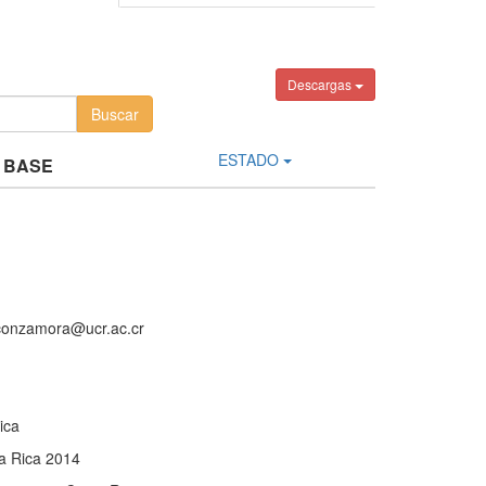
Descargas
ESTADO
 BASE
aconzamora@ucr.ac.cr
ica
a Rica 2014