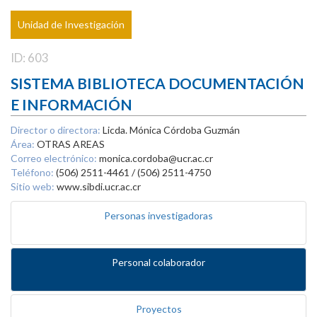
Unidad de Investigación
ID: 603
SISTEMA BIBLIOTECA DOCUMENTACIÓN
E INFORMACIÓN
Director o directora:
Licda. Mónica Córdoba Guzmán
Área:
OTRAS AREAS
Correo electrónico:
monica.cordoba@ucr.ac.cr
Teléfono:
(506) 2511-4461 / (506) 2511-4750
Sitio web:
www.sibdi.ucr.ac.cr
Personas investigadoras
Personal colaborador
Proyectos