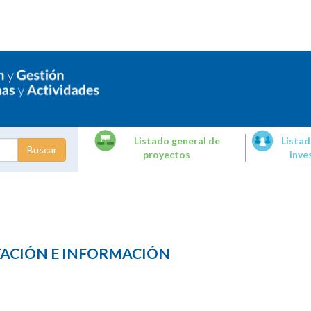
Listado general de
Listad
proyectos
inve
dades de
tigación
TACIÓN E INFORMACIÓN