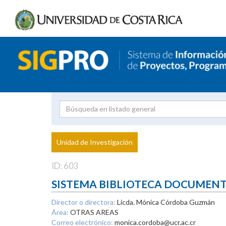
Investigador
Uni
Proyecto
Unidad de Investigación
inves
ID: 603
SISTEMA BIBLIOTECA DOCUMEN
Director o directora:
Licda. Mónica Córdoba Guzmán
Área:
OTRAS AREAS
Correo electrónico:
monica.cordoba@ucr.ac.cr