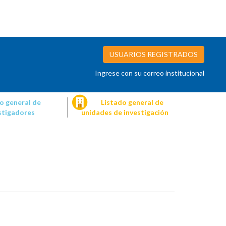
USUARIOS REGISTRADOS
Ingrese con su correo institucional
o general de
Listado general de
stigadores
unidades de investigación