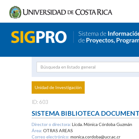
Investigador
Uni
Proyecto
Unidad de Investigación
inves
ID: 603
SISTEMA BIBLIOTECA DOCUMEN
Director o directora:
Licda. Mónica Córdoba Guzmán
Área:
OTRAS AREAS
Correo electrónico:
monica.cordoba@ucr.ac.cr