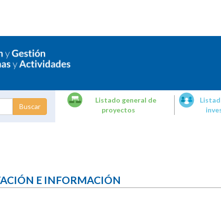
Listado general de
Listad
proyectos
inve
dades de
tigación
TACIÓN E INFORMACIÓN