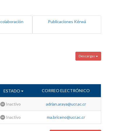
 colaboración
Publicaciones Kérwá
Descargas
CORREO ELECTRÓNICO
ESTADO
Inactivo
adrian.araya@ucr.ac.cr
Inactivo
ma.briceno@ucr.ac.cr