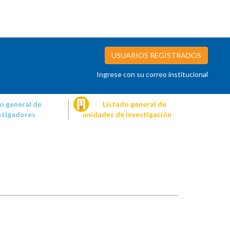
USUARIOS REGISTRADOS
Ingrese con su correo institucional
o general de
Listado general de
stigadores
unidades de investigación