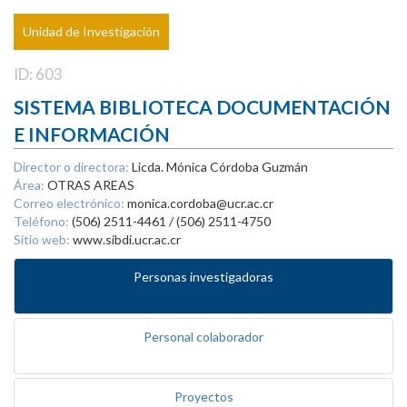
Unidad de Investigación
ID: 603
SISTEMA BIBLIOTECA DOCUMENTACIÓN
E INFORMACIÓN
Director o directora:
Licda. Mónica Córdoba Guzmán
Área:
OTRAS AREAS
Correo electrónico:
monica.cordoba@ucr.ac.cr
Teléfono:
(506) 2511-4461 / (506) 2511-4750
Sitio web:
www.sibdi.ucr.ac.cr
Personas investigadoras
Personal colaborador
Proyectos