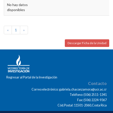
No hay datos
disponibles
«
1
»
Descargar Ficha de la Unidad
Regresar al Portal de la Investigación
Contacto
Correo electrónico: gabriela.chaconzamora@ucr.ac.cr
Teléfono: (506) 2511-1341
Fax: (506) 2224-9367
Cód.Postal: 11501-2060,Costa Rica