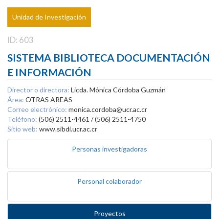
Unidad de Investigación
ID: 603
SISTEMA BIBLIOTECA DOCUMENTACIÓN
E INFORMACIÓN
Director o directora:
Licda. Mónica Córdoba Guzmán
Área:
OTRAS AREAS
Correo electrónico:
monica.cordoba@ucr.ac.cr
Teléfono:
(506) 2511-4461 / (506) 2511-4750
Sitio web:
www.sibdi.ucr.ac.cr
Personas investigadoras
Personal colaborador
Proyectos