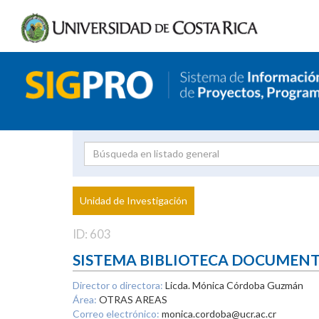
Investigador
Uni
Proyecto
Unidad de Investigación
inves
ID: 603
SISTEMA BIBLIOTECA DOCUMEN
Director o directora:
Licda. Mónica Córdoba Guzmán
Área:
OTRAS AREAS
Correo electrónico:
monica.cordoba@ucr.ac.cr