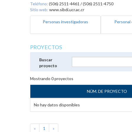
Teléfono:
(506) 2511-4461 / (506) 2511-4750
Sitio web:
www.sibdi.ucr.ac.cr
Personas investigadoras
Personal 
PROYECTOS
Buscar
proyecto
Mostrando
0
proyectos
NÚM. DE PROYECTO
No hay datos disponibles
«
1
»