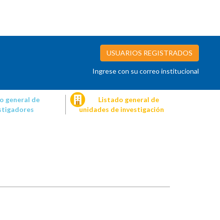
USUARIOS REGISTRADOS
Ingrese con su correo institucional
o general de
Listado general de
stigadores
unidades de investigación