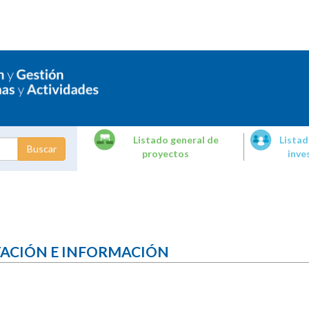
Listado general de
Listad
proyectos
inve
dades de
tigación
TACIÓN E INFORMACIÓN