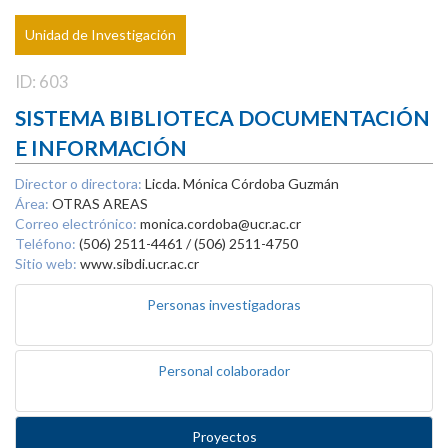
Unidad de Investigación
ID: 603
SISTEMA BIBLIOTECA DOCUMENTACIÓN
E INFORMACIÓN
Director o directora:
Licda. Mónica Córdoba Guzmán
Área:
OTRAS AREAS
Correo electrónico:
monica.cordoba@ucr.ac.cr
Teléfono:
(506) 2511-4461 / (506) 2511-4750
Sitio web:
www.sibdi.ucr.ac.cr
Personas investigadoras
Personal colaborador
Proyectos