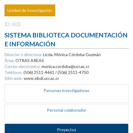
Unidad de Investigación
ID: 603
SISTEMA BIBLIOTECA DOCUMENTACIÓN
E INFORMACIÓN
Director o directora:
Licda. Mónica Córdoba Guzmán
Área:
OTRAS AREAS
Correo electrónico:
monica.cordoba@ucr.ac.cr
Teléfono:
(506) 2511-4461 / (506) 2511-4750
Sitio web:
www.sibdi.ucr.ac.cr
Personas investigadoras
Personal colaborador
Proyectos