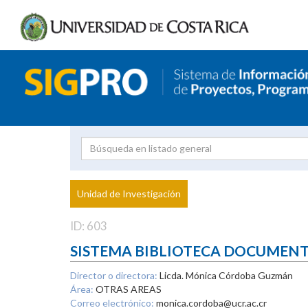
Investigador
Uni
Proyecto
Unidad de Investigación
inves
ID: 603
SISTEMA BIBLIOTECA DOCUMEN
Director o directora:
Licda. Mónica Córdoba Guzmán
Área:
OTRAS AREAS
Correo electrónico:
monica.cordoba@ucr.ac.cr