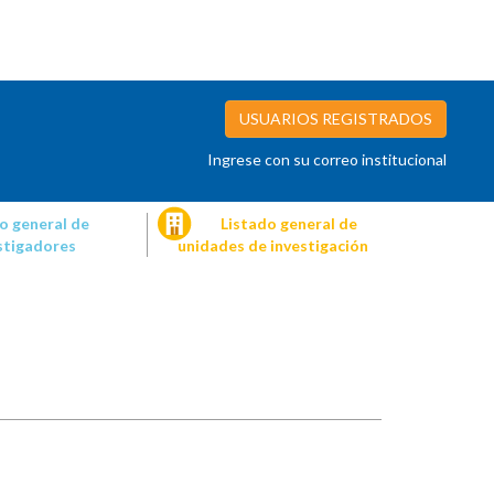
USUARIOS REGISTRADOS
Ingrese con su correo institucional
o general de
Listado general de
stigadores
unidades de investigación