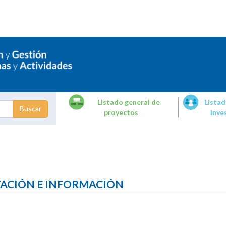
Listado general de
Listad
proyectos
inve
dades de
tigación
TACIÓN E INFORMACIÓN