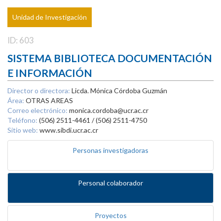
Unidad de Investigación
ID: 603
SISTEMA BIBLIOTECA DOCUMENTACIÓN
E INFORMACIÓN
Director o directora:
Licda. Mónica Córdoba Guzmán
Área:
OTRAS AREAS
Correo electrónico:
monica.cordoba@ucr.ac.cr
Teléfono:
(506) 2511-4461 / (506) 2511-4750
Sitio web:
www.sibdi.ucr.ac.cr
Personas investigadoras
Personal colaborador
Proyectos