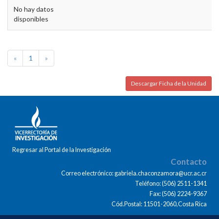
No hay datos
disponibles
«
1
»
Descargar Ficha de la Unidad
Regresar al Portal de la Investigación
Contacto
Correo electrónico: gabriela.chaconzamora@ucr.ac.cr
Teléfono: (506) 2511-1341
Fax: (506) 2224-9367
Cód.Postal: 11501-2060,Costa Rica