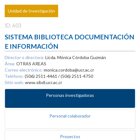
Unidad de Investigación
ID: 603
SISTEMA BIBLIOTECA DOCUMENTACIÓN
E INFORMACIÓN
Director o directora:
Licda. Mónica Córdoba Guzmán
Área:
OTRAS AREAS
Correo electrónico:
monica.cordoba@ucr.ac.cr
Teléfono:
(506) 2511-4461 / (506) 2511-4750
Sitio web:
www.sibdi.ucr.ac.cr
Personas investigadoras
Personal colaborador
Proyectos