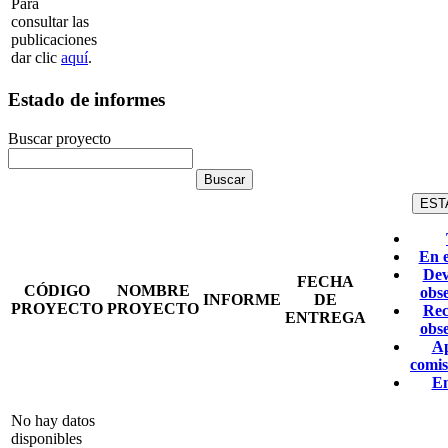
Para
consultar las
publicaciones
dar clic
aquí
.
Estado de informes
Buscar proyecto
EST
En 
Dev
FECHA
CÓDIGO
NOMBRE
obs
INFORME
DE
PROYECTO
PROYECTO
Rec
ENTREGA
obs
A
comis
E
No hay datos
disponibles